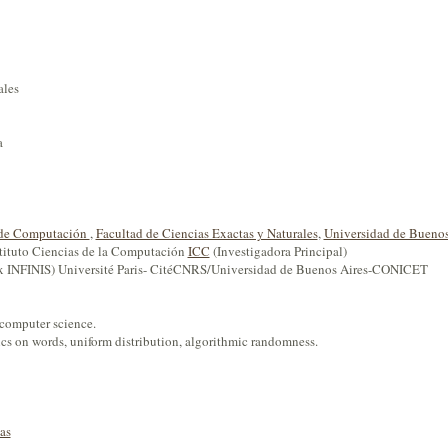
ales
a
 de Computación
,
Facultad de Ciencias Exactas y Naturales
,
Universidad de Buenos
stituto Ciencias de la Computación
ICC
(Investigadora Principal)
x INFINIS) Université Paris- CitéCNRS/Universidad de Buenos Aires-CONICET
 computer science.
s on words, uniform distribution, algorithmic randomness.
as