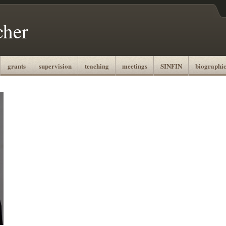
cher
grants
supervision
teaching
meetings
SINFIN
biographic