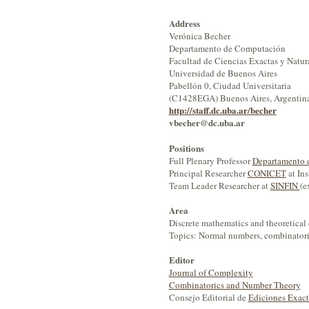
Address
Verónica Becher
Departamento de Computación
Facultad de Ciencias Exactas y Natur
Universidad de Buenos Aires
Pabellón 0, Ciudad Universitaria
(C1428EGA) Buenos Aires, Argentin
http://staff.dc.uba.ar/becher
vbecher@dc.uba.ar
Positions
Full Plenary Professor
Departamento
Principal Researcher
CONICET
at In
Team Leader Researcher at
SINFIN
(e
Area
Discrete mathematics and theoretical
Topics: Normal numbers, combinatoric
Editor
Journal of Complexity
Combinatorics and Number Theory
Consejo Editorial de
Ediciones Exact