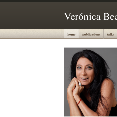
Verónica Be
home
publications
talks