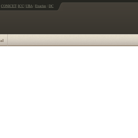
CONICET
|
ICC
|
UBA
|
Exactas
|
DC
al